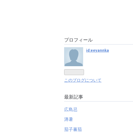
プロフィール
id:eeyannka
このブログについて
最新記事
広島忌
溽暑
茄子蕃茄