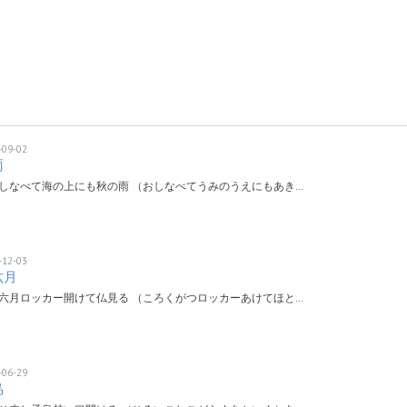
-09-02
雨
しなべて海の上にも秋の雨 （おしなべてうみのうえにもあき…
-12-03
六月
六月ロッカー開けて仏見る （ころくがつロッカーあけてほと…
-06-29
烏