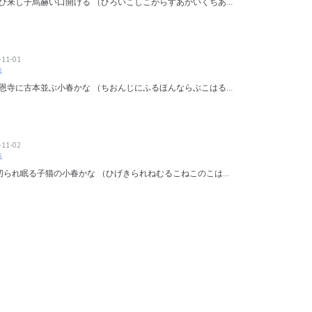
ひ来し子烏赫い口開ける （ひろいこしこがらすあかいくちあ…
-11-01
春
恩寺に古本並ぶ小春かな （ちおんじにふるほんならぶこはる…
-11-02
春
切られ眠る子猫の小春かな （ひげきられねむるこねこのこは…