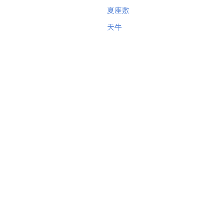
夏座敷
天牛