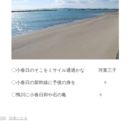
そこをミサイル通過かな 河童三子
の新幹線に予後の身を 々
に小春日和や石の亀 々
0:00
読者になる