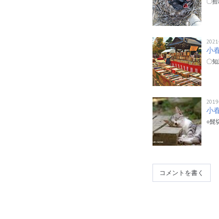
〇拾
2021
小
〇知
2019
小
○髭
コメントを書く